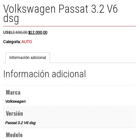
Volkswagen Passat 3.2 V6
dsg
El
El
US
$
12.900,00
$
12.000,00
precio
precio
Categoría:
AUTO
original
actual
era:
es:
$12.900,00.
$12.000,00.
Información adicional
Información adicional
Marca
Volkswagen
Versión
Passat 3.2 V6 dsg
Modelo