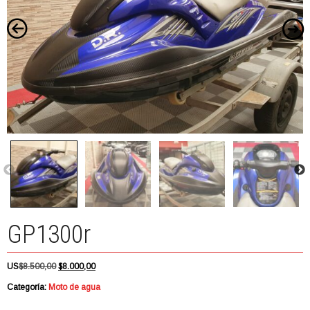
GP1300r
El
El
US
$
8.500,00
$
8.000,00
precio
precio
Categoría:
Moto de agua
original
actual
era:
es: