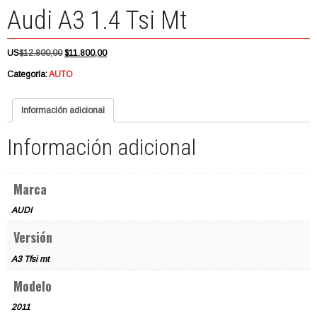
Audi A3 1.4 Tsi Mt
El
El
US
$
12.800,00
$
11.800,00
precio
precio
Categoría:
AUTO
original
actual
era:
es:
$12.800,00.
$11.800,00.
Información adicional
Información adicional
Marca
AUDI
Versión
A3 Tfsi mt
Modelo
2011